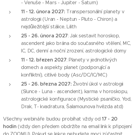
- Venuše - Mars - Jupiter - Saturn)
11 - 12. února 2027:
Transpersonální planety v
astrologii (Uran - Neptun - Pluto - Chiron) a
nejdůležitější stálice, Lilith
25 - 26. února 2027
: Jak sestavit horoskop,
ascendent jako brána do současného vtělení, MC,
IC, DC, denní a noční zrození, astrologické domy
11
- 12. březen 2027
: Planety v jednotlivých
domech a aspekty planet (podporující a
konfliktní), citlivé body (Asc/DC/IC/MC)
25 - 26. března 2027:
Životní úkol v astrologii
(Slunce - Luna - ascendent), karma v horoskopu,
astrologické konfigurace (Mystické psaníčko, Yod,
Drak, T- kvadratura, Šalamounova hvězda atd)
17 - 20
Všechny webináře budou probíhat vždy od
hodin
(vždy den předem obdržíte na email link k připojení
do ZOOMU). Pokud se lekce nebudete moci zúčastnit,