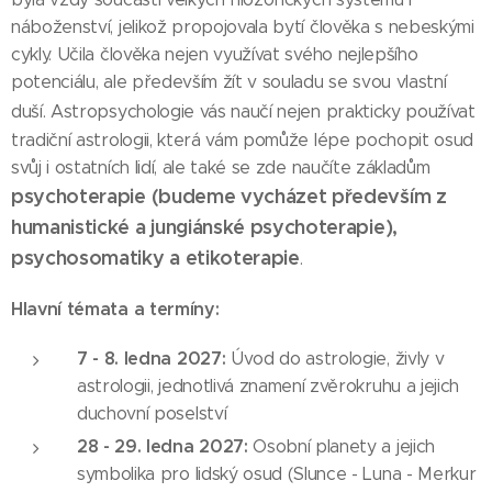
náboženství, jelikož propojovala bytí člověka s nebeskými
cykly. Učila člověka nejen využívat svého nejlepšího
potenciálu, ale především žít v souladu se svou vlastní
duší. Astropsychologie
vás naučí nejen prakticky používat
tradiční astrologii, která vám pomůže lépe pochopit osud
svůj i ostatních lidí, ale také se zde naučíte základům
psychoterapie (budeme vycházet především z
humanistické a jungiánské psychoterapie),
psychosomatiky a etikoterapie
.
Hlavní témata a termíny:
7 - 8. ledna 2027:
Úvod do astrologie, živly v
astrologii, jednotlivá znamení zvěrokruhu a jejich
duchovní poselství
28 - 29. ledna 2027:
Osobní planety a jejich
symbolika pro lidský osud (Slunce - Luna - Merkur