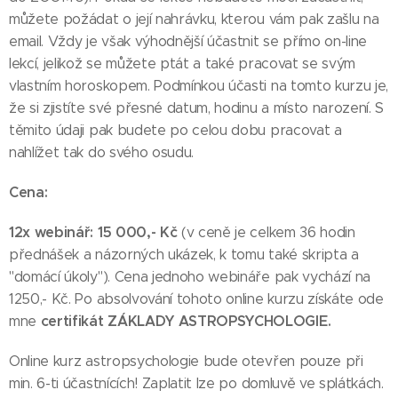
můžete požádat o její nahrávku, kterou vám pak zašlu na
email. Vždy je však výhodnější účastnit se přímo on-line
lekcí, jelikož se můžete ptát a také pracovat se svým
vlastním horoskopem. Podmínkou účasti na tomto kurzu je,
že si zjistíte své přesné datum, hodinu a místo narození. S
těmito údaji pak budete po celou dobu pracovat a
nahlížet tak do svého osudu.
Cena:
12x webinář: 15 000,- Kč
(v ceně je celkem 36 hodin
přednášek a názorných ukázek, k tomu také skripta a
"domácí úkoly"). Cena jednoho webináře pak vychází na
1250,- Kč. Po absolvování tohoto online kurzu získáte ode
certifikát ZÁKLADY ASTROPSYCHOLOGIE.
mne
Online kurz astropsychologie bude otevřen pouze při
min. 6-ti účastnících! Zaplatit lze po domluvě ve splátkách.