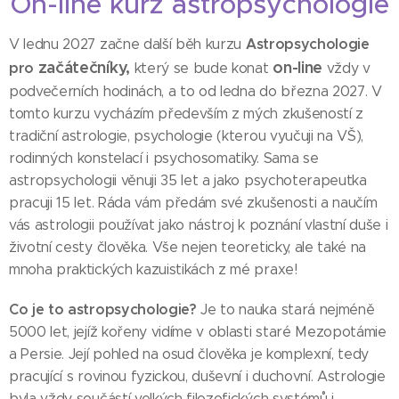
On-line kurz astropsychologie
A
stropsychologie
V lednu 2027 začne další běh kurzu
začátečníky,
on-line
pro
který se bude konat
vždy v
podvečerních hodinách, a to od ledna do března 2027. V
tomto kurzu vycházím především z mých zkušeností z
tradiční astrologie, psychologie (kterou vyučuji na VŠ),
rodinných konstelací i psychosomatiky. Sama se
astropsychologii věnuji 35 let a jako psychoterapeutka
pracuji 15 let. Ráda vám předám své zkušenosti a naučím
vás astrologii používat jako nástroj k poznání vlastní duše i
životní cesty člověka. Vše nejen teoreticky, ale také na
mnoha praktických kazuistikách z mé praxe!
Co je to astropsychologie?
Je to nauka stará nejméně
5000 let, jejíž kořeny vidíme v oblasti staré Mezopotámie
a Persie. Její pohled na osud člověka je komplexní, tedy
pracující s rovinou fyzickou, duševní i duchovní. Astrologie
byla vždy součástí velkých filozofických systémů i