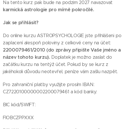
Na tento kurz pak bude na podzim 2027 navazovat
karmická astrologie pro mírně pokročilé.
Jak se přihlásit?
Do online kurzu ASTROPSYCHOLOGIE jste přihlášeni po
zaplacení alespoň poloviny z celkové ceny na účet:
2200079461/2010 (do zprávy připište Vaše jméno a
název tohoto kurzu).
Doplatek je možno zaslat do
začátku kurzu na tentýž účet. Pokud by se kurz z
jakéhokoli důvodu neotevřel, peníze vám zašlu nazpět.
Pro zahraniční platby využijte prosím IBAN:
CZ7220100000002200079461 a kód banky:
BIC kód/SWIFT:
FIOBCZPPXXX