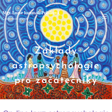
Mgr. Lucie Ioannah Poláková
Cesta vede dovnitř...
Základy
astropsychologie
pro začátečníky