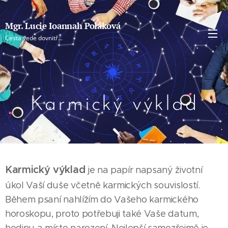
Mgr. Lucie Ioannah Poláková
Cesta vede dovnitř...
Karmický výklad
Karmický výklad
je na papír napsaný životní
úkol Vaší duše včetně karmických souvislostí.
Během psaní nahlížím do Vašeho karmického
horoskopu, proto potřebuji také Vaše datum,