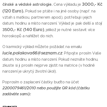
3000,- Kč
čínské a védské astrologie.
Cena výkladu je
(120 Euro).
Pokud se ptáte i na jiné osoby (např. na
vztah s matkou, partnerem apod.), potřebuji i jejich
datum, hodinu a místo narození. Výklad je pak delší a stojí
00,- Kč (140 Euro)
35
, jelikož je nutné sestavit více
horoskopů a nahlížet do nich.
O karmický výklad můžete požádat na emailu
lucie.polakova66@seznam.cz
. Připojte prosím Vaše
datum, hodinu a místo narození. Pokud neznáte hodinu,
zkuste si ji prosím nejprve zjistit na matrice (v hodině
narození je ukrytý životní úkol).
Poprosím o zaplacení částky buďto na účet
2200079461/2010 nebo použijte QR kód (částku
zadáváte sami):