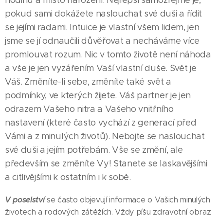
hodinu a místo narození. Nejlepší samozřejmě je,
pokud sami dokážete naslouchat své duši a řídit
se jejími radami. Intuice je vlastní všem lidem, jen
jsme se jí odnaučili důvěřovat a necháváme více
promlouvat rozum. Nic v tomto životě není náhoda
a vše je jen vyzářením Vaší vlastní duše. Svět je
Váš. Změníte-li sebe, změníte také svět a
podmínky, ve kterých žijete. Váš partner je jen
odrazem Vašeho nitra a Vašeho vnitřního
nastavení (které často vychází z generací před
Vámi a z minulých životů). Nebojte se naslouchat
své duši a jejím potřebám. Vše se změní, ale
především se změníte Vy! Stanete se laskavějšími
a citlivějšími k ostatním i k sobě.
V poselství
se často objevují informace o Vašich minulých
životech a rodových zátěžích. Vždy píšu zdravotní obraz