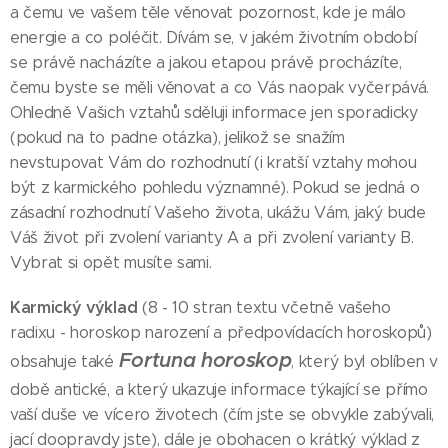
a čemu ve vašem těle věnovat pozornost, kde je málo
energie a co poléčit. Dívám se, v jakém životním období
se právě nacházíte a jakou etapou právě procházíte,
čemu byste se měli věnovat a co Vás naopak vyčerpává.
Ohledně Vašich vztahů sděluji informace jen sporadicky
(pokud na to padne otázka), jelikož se snažím
nevstupovat Vám do rozhodnutí (i kratší vztahy mohou
být z karmického pohledu významné). Pokud se jedná o
zásadní rozhodnutí Vašeho života, ukážu Vám, jaký bude
Váš život při zvolení varianty A a při zvolení varianty B.
Vybrat si opět musíte sami.
Karmický výklad
(8 - 10 stran textu včetně vašeho
radixu - horoskop narození a předpovídacích horoskopů)
Fortuna horoskop
obsahuje také
, který byl oblíben v
době antické, a který ukazuje informace týkající se přímo
vaší duše ve vícero životech (čím jste se obvykle zabývali,
jací doopravdy jste), dále je obohacen o krátký výklad z