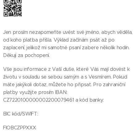
Jen prosím nezapomeňte uvést své jméno, abych věděla,
od koho platba přišla. Výklad začínám psát až po
zaplacení, jelikož mi samotné psaní zabere několik hodin.
Děkuji za pochopení.
Vše jsou informace z Vaší duše, které Vás mají dovést k
životu v souladu se sebou samým a s Vesmírem. Pokud
máte jakýkoli dotaz, můžete ho připsat. Pro zahraniční
platby využijte prosím IBAN:
CZ7220100000002200079461 a kód banky:
BIC kód/SWIFT:
FIOBCZPPXXX