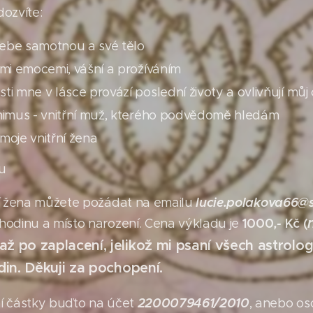
ozvíte:
ebe samotnou a své tělo
ými emocemi, vášní a prožíváním
i mne v lásce provází poslední životy a ovlivňují můj 
nimus - vnitřní muž, kterého podvědomě hledám
moje vnitřní žena
tu
lucie.polakova66@
ní žena můžete požádat na emailu
10
00
,-
Kč (
hodinu a místo narození. Cena výkladu je
ž po zaplacení, jelikož mi psaní všech astrolo
odin. Děkuji za pochopení.
2200079461/2010
í částky buďto na účet
, anebo os