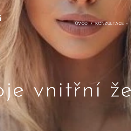
á
ÚVOD
KONZULTACE
je vnitřní ž