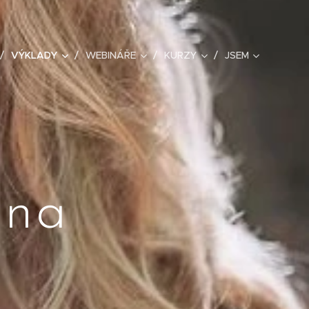
VÝKLADY
WEBINÁŘE
KURZY
JSEM
ena