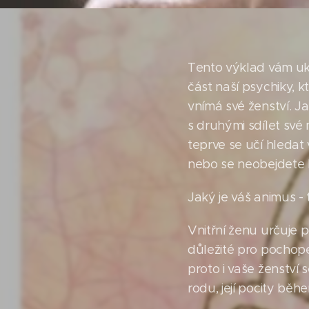
Tento výklad vám ukáž
část naší psychiky, kte
vnímá své ženství. Jak
s druhými sdílet své 
teprve se učí hledat
nebo se neobejdete 
Jaký je váš animus - 
Vnitřní ženu určuje 
důležité pro pochope
proto i vaše ženství
rodu, její pocity bě