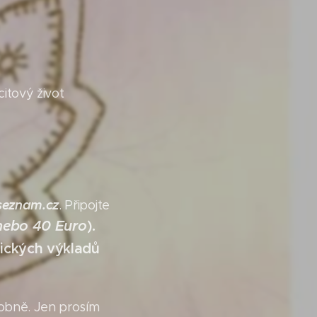
citový život
seznam.cz
. Připojte
nebo 40 Euro
).
gických výkladů
obně. Jen prosím