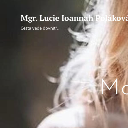
Mgr. Lucie Ioannah Polákov
Cesta vede dovnitř...
Mo