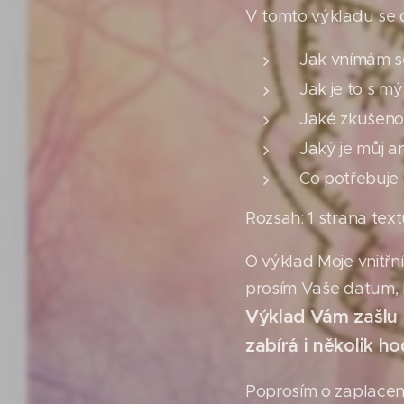
V tomto výkladu se d
Jak vnímám s
Jak je to s m
Jaké zkušenost
Jaký je můj a
Co potřebuje 
Rozsah: 1 strana tex
O výklad Moje vnitř
prosím Vaše datum, 
Výklad Vám zašlu a
zabírá i několik h
Poprosím o zaplacen