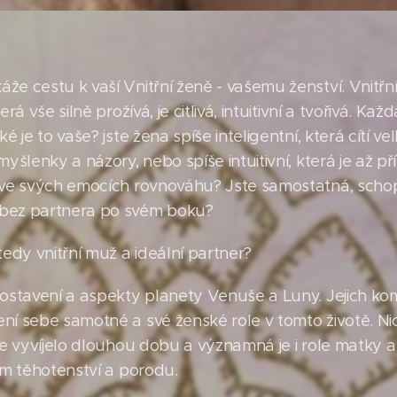
e cestu k vaší Vnitřní ženě - vašemu ženství. Vnitřní
rá vše silně prožívá, je citlivá, intuitivní a tvořivá. Každ
é je to vaše? jste žena spíše inteligentní, která cítí ve
myšlenky a názory, nebo spíše intuitivní, která je až př
 ve svých emocích rovnováhu? Jste samostatná, schop
bez partnera po svém boku?
tedy vnitřní muž a ideální partner?
postavení a aspekty planety Venuše a Luny. Jejich kom
ní sebe samotné a své ženské role v tomto životě. Ni
 se vyvíjelo dlouhou dobu a významná je i role matky 
hem těhotenství a porodu.