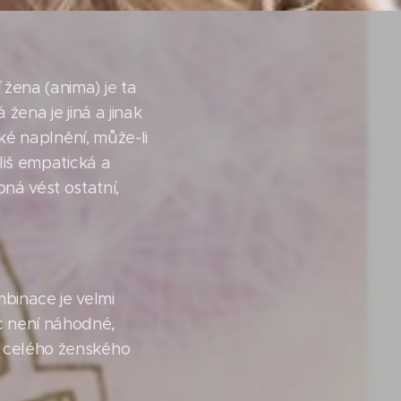
 žena (anima) je ta
á žena je jiná a jinak
lké naplnění, může-li
íliš empatická a
ná vést ostatní,
binace je velmi
c není náhodné,
a celého ženského