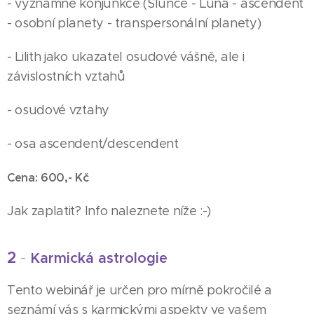
- významné konjunkce (Slunce - Luna - ascendent
- osobní planety - transpersonální planety)
- Lilith jako ukazatel osudové vášně, ale i
závislostních vztahů
- osudové vztahy
- osa ascendent/descendent
Cena: 600,- Kč
Jak zaplatit? Info naleznete níže :-)
2
-
Karmická astrologie
Tento webinář je určen pro mírně pokročilé a
seznámí vás s karmickými aspekty ve vašem