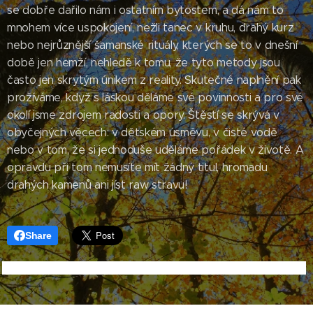
se dobře dařilo nám i ostatním bytostem, a dá nám to
mnohem více uspokojení, nežli tanec v kruhu, drahý kurz
nebo nejrůznější šamanské rituály, kterých se to v dnešní
době jen hemží, nehledě k tomu, že tyto metody jsou
často jen skrytým únikem z reality. Skutečné naplnění pak
prožíváme, když s láskou děláme své povinnosti a pro své
okolí jsme zdrojem radosti a opory. Štěstí se skrývá v
obyčejných věcech: v dětském úsměvu, v čisté vodě
nebo v tom, že si jednoduše uděláme pořádek v životě. A
opravdu při tom nemusíte mít žádný titul, hromadu
drahých kamenů ani jíst raw stravu!
Share