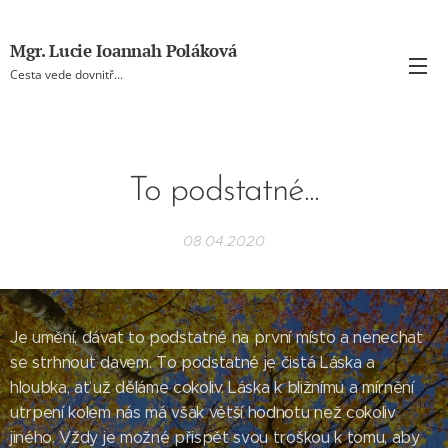
Mgr. Lucie Ioannah Poláková
Cesta vede dovnitř...
To podstatné...
08.04.2020
Je umění, dávat to podstatné na první místo a nenechat
se strhnout davem. To podstatné je čistá Láska a
hloubka, ať už děláme cokoliv. Láska k bližnímu a mírnění
utrpení kolem nás má však větší hodnotu než cokoliv
jiného. Vždy je možné přispět svou troškou k tomu, aby